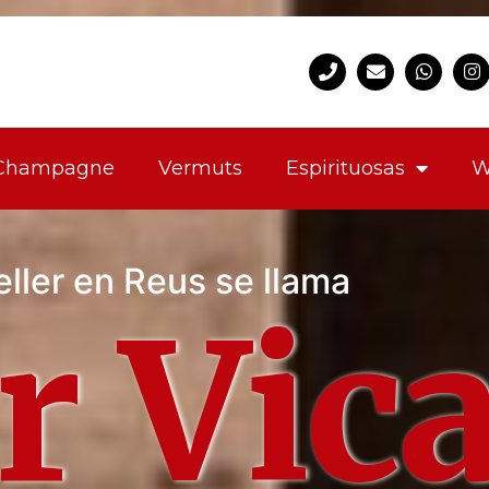
Champagne
Vermuts
Espirituosas
W
ller en Reus se llama
er Vic